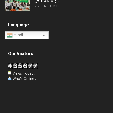
गुलाब और थाई...
November 1, 2025
Language
Hindi
Our Visitors
Views Today :
Who's Online :