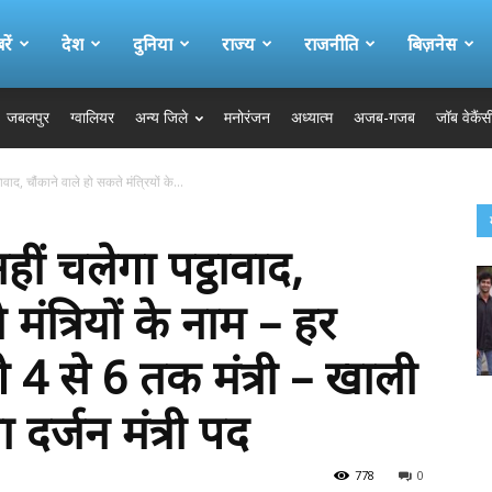
ें
देश
दुनिया
राज्य
राजनीति
बिज़नेस
जबलपुर
ग्वालियर
अन्य जिले
मनोरंजन
अध्यात्म
अजब-गजब
जॉब वेकैंस
ावाद, चौंकाने वाले हो सकते मंत्रियों के...
 नहीं चलेगा पट्ठावाद,
मंत्रियों के नाम – हर
 4 से 6 तक मंत्री – खाली
दर्जन मंत्री पद
778
0