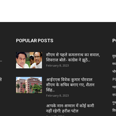
POPULAR POSTS
P
सीएम से पहले कमलनाथ का सवाल,
मुख
..
शिवराज बोले- कांग्रेस ने झूठे...
मध
February 8, 2023
भो
से
आईएएस विवेक कुमार पोरवाल
P
सीएम के सचिव बनाए गए, शैतान
ग्
सिंह...
रा
February 8, 2023
गुन
आपके मान-सम्मान में कोई कमी
शि
नहीं रहेगी: हरीश पटेल