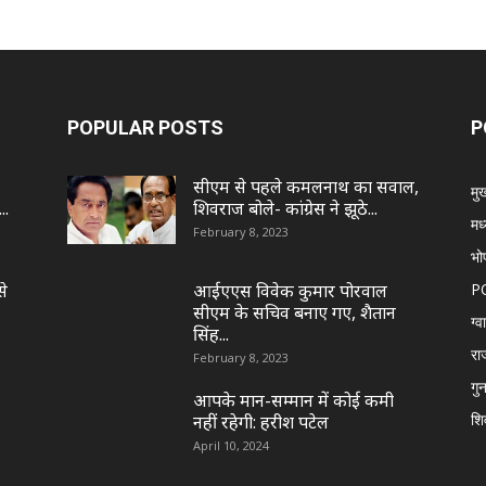
POPULAR POSTS
P
सीएम से पहले कमलनाथ का सवाल,
मुख
..
शिवराज बोले- कांग्रेस ने झूठे...
मध
February 8, 2023
भो
से
आईएएस विवेक कुमार पोरवाल
P
सीएम के सचिव बनाए गए, शैतान
ग्
सिंह...
रा
February 8, 2023
गुन
आपके मान-सम्मान में कोई कमी
शि
नहीं रहेगी: हरीश पटेल
April 10, 2024