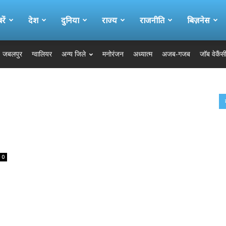
ें
देश
दुनिया
राज्य
राजनीति
बिज़नेस
जबलपुर
ग्वालियर
अन्य जिले
मनोरंजन
अध्यात्म
अजब-गजब
जॉब वेकैंस
0